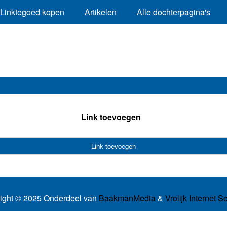
Linktegoed kopen
Artikelen
Alle dochterpagina's
Link toevoegen
Link toevoegen
ight © 2025 Onderdeel van
BaakmanMedia
&
Vrolijk Internet S