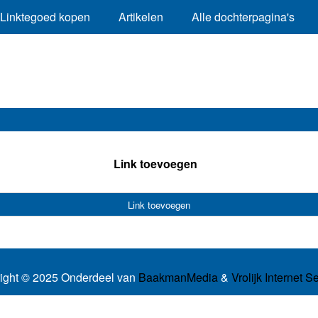
Linktegoed kopen
Artikelen
Alle dochterpagina's
Link toevoegen
Link toevoegen
ight © 2025 Onderdeel van
BaakmanMedia
&
Vrolijk Internet S